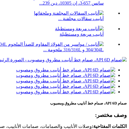
سانس 657-3، إن 10305، دين 239...
أنابيب سقالات مجلفنة ...
أنابيب مربعة ومستطيلة
304/304L و 316/316L ملحومة ...
صمام API 6D، صمام خط أنابيب مطروق ومصبوب
وصف مختصر:
الكلمات المفتاحية:
وصلات الأنابيب والصمامات، صمامات الأنابيب، صمامات فولاذية، صمامات ا