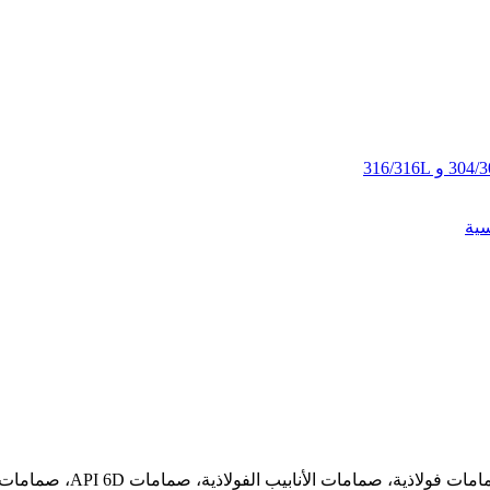
لأنابيب الفولاذية، صمامات API 6D، صمامات الضغط العالي، صمامات ذات حواف