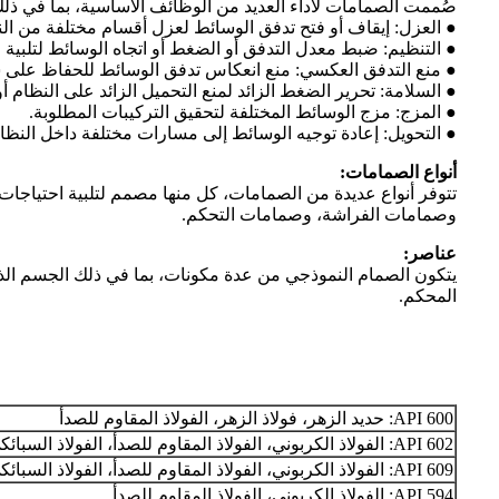
صُممت الصمامات لأداء العديد من الوظائف الأساسية، بما في ذلك
● العزل: إيقاف أو فتح تدفق الوسائط لعزل أقسام مختلفة من الن
● التنظيم: ضبط معدل التدفق أو الضغط أو اتجاه الوسائط لتلبية
● منع التدفق العكسي: منع انعكاس تدفق الوسائط للحفاظ على س
● السلامة: تحرير الضغط الزائد لمنع التحميل الزائد على النظام 
● المزج: مزج الوسائط المختلفة لتحقيق التركيبات المطلوبة.
● التحويل: إعادة توجيه الوسائط إلى مسارات مختلفة داخل النظا
أنواع الصمامات:
تتوفر أنواع عديدة من الصمامات، كل منها مصمم لتلبية احتياجا
وصمامات الفراشة، وصمامات التحكم.
عناصر:
يتكون الصمام النموذجي من عدة مكونات، بما في ذلك الجسم الذي
المحكم.
API 600: حديد الزهر، فولاذ الزهر، الفولاذ المقاوم للصدأ
API 602: الفولاذ الكربوني، الفولاذ المقاوم للصدأ، الفولاذ السبائكي
API 609: الفولاذ الكربوني، الفولاذ المقاوم للصدأ، الفولاذ السبائكي
API 594: الفولاذ الكربوني، الفولاذ المقاوم للصدأ