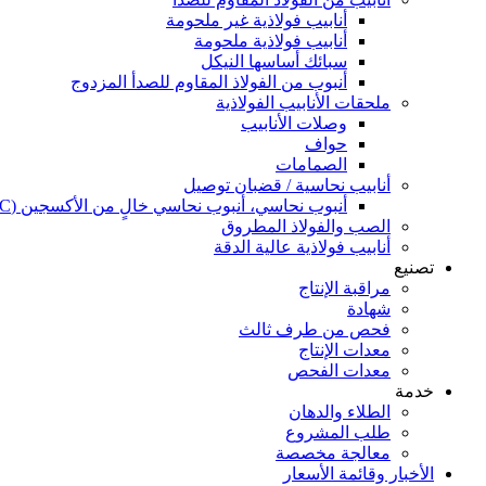
أنابيب فولاذية غير ملحومة
أنابيب فولاذية ملحومة
سبائك أساسها النيكل
أنبوب من الفولاذ المقاوم للصدأ المزدوج
ملحقات الأنابيب الفولاذية
وصلات الأنابيب
حواف
الصمامات
أنابيب نحاسية / قضبان توصيل
أنبوب نحاسي، أنبوب نحاسي خالٍ من الأكسجين (OFC)، C10100 (OFHC) أنبوب نحاسي عالي التوصيلية وخالٍ من الأكسجين
الصب والفولاذ المطروق
أنابيب فولاذية عالية الدقة
تصنيع
مراقبة الإنتاج
شهادة
فحص من طرف ثالث
معدات الإنتاج
معدات الفحص
خدمة
الطلاء والدهان
طلب المشروع
معالجة مخصصة
الأخبار وقائمة الأسعار