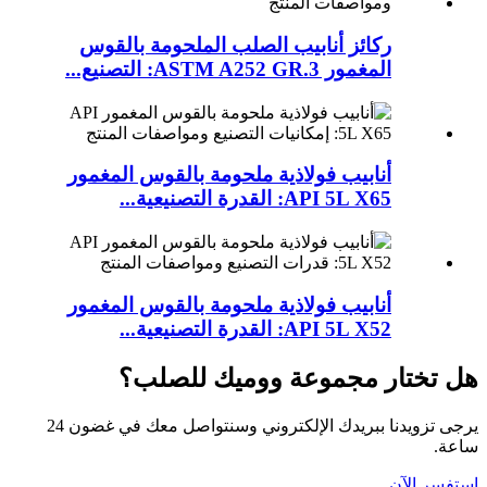
ركائز أنابيب الصلب الملحومة بالقوس
المغمور ASTM A252 GR.3: التصنيع...
أنابيب فولاذية ملحومة بالقوس المغمور
API 5L X65: القدرة التصنيعية...
أنابيب فولاذية ملحومة بالقوس المغمور
API 5L X52: القدرة التصنيعية...
هل تختار مجموعة ووميك للصلب؟
يرجى تزويدنا ببريدك الإلكتروني وسنتواصل معك في غضون 24
ساعة.
استفسر الآن