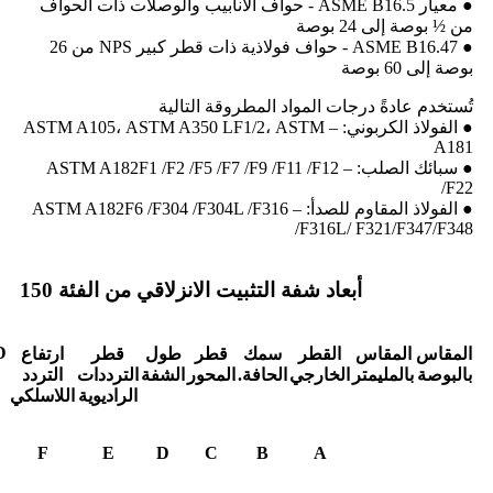
● معيار ASME B16.5 - حواف الأنابيب والوصلات ذات الحواف
من ½ بوصة إلى 24 بوصة
● ASME B16.47 - حواف فولاذية ذات قطر كبير NPS من 26
بوصة إلى 60 بوصة
تُستخدم عادةً درجات المواد المطروقة التالية
● الفولاذ الكربوني: – ASTM A105، ASTM A350 LF1/2، ASTM
A181
● سبائك الصلب: – ASTM A182F1 /F2 /F5 /F7 /F9 /F11 /F12
/F22
● الفولاذ المقاوم للصدأ: – ASTM A182F6 /F304 /F304L /F316
/F316L/ F321/F347/F348
أبعاد شفة التثبيت الانزلاقي من الفئة 150
D
المقاس
المقاس
القطر
سمك
قطر
طول
قطر
ارتفاع
بالبوصة
بالمليمتر
الخارجي
الحافة.
المحور
الشفة
الترددات
التردد
الراديوية
اللاسلكي
F
E
D
C
B
A