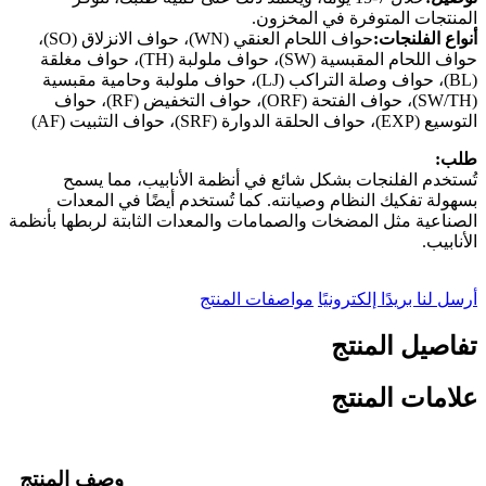
المنتجات المتوفرة في المخزون.
أنواع الفلنجات:
حواف اللحام العنقي (WN)، حواف الانزلاق (SO)،
حواف اللحام المقبسية (SW)، حواف ملولبة (TH)، حواف مغلقة
(BL)، حواف وصلة التراكب (LJ)، حواف ملولبة وحامية مقبسية
(SW/TH)، حواف الفتحة (ORF)، حواف التخفيض (RF)، حواف
التوسيع (EXP)، حواف الحلقة الدوارة (SRF)، حواف التثبيت (AF)
طلب:
تُستخدم الفلنجات بشكل شائع في أنظمة الأنابيب، مما يسمح
بسهولة تفكيك النظام وصيانته. كما تُستخدم أيضًا في المعدات
الصناعية مثل المضخات والصمامات والمعدات الثابتة لربطها بأنظمة
الأنابيب.
أرسل لنا بريدًا إلكترونيًا
مواصفات المنتج
تفاصيل المنتج
علامات المنتج
وصف المنتج