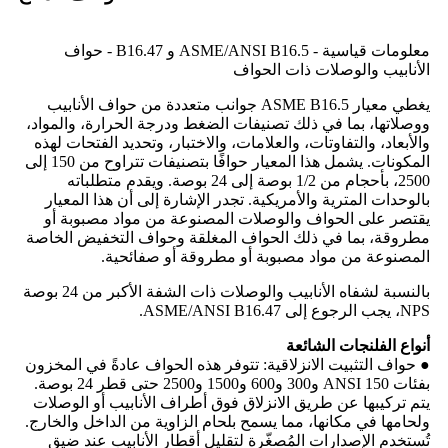
معلومات قياسية - ASME/ANSI B16.5 و B16.47 - حواف
الأنابيب والوصلات ذات الحواف
يغطي معيار ASME B16.5 جوانب متعددة من حواف الأنابيب
ووصلاتها، بما في ذلك تصنيفات الضغط ودرجة الحرارة، والمواد،
والأبعاد، والتفاوتات، والعلامات، والاختبار، وتحديد الفتحات لهذه
المكونات. يشمل هذا المعيار حوافًا بتصنيفات تتراوح من 150 إلى
2500، بأحجام من 1/2 بوصة إلى 24 بوصة. ويقدم متطلباته
بالوحدات المترية والأمريكية. تجدر الإشارة إلى أن هذا المعيار
يقتصر على الحواف والوصلات المصنوعة من مواد مصبوبة أو
مطروقة، بما في ذلك الحواف المغلقة وحواف التخفيض الخاصة
المصنوعة من مواد مصبوبة أو مطروقة أو صفائحية.
بالنسبة لشفاه الأنابيب والوصلات ذات الشفة الأكبر من 24 بوصة
NPS، يجب الرجوع إلى ASME/ANSI B16.47.
أنواع الفلنجات الشائعة
● حواف التثبيت الانزلاقية: تتوفر هذه الحواف عادةً في المخزون
بفئات ANSI 150 و300 و600 و1500 و2500 حتى قطر 24 بوصة.
يتم تركيبها عن طريق الانزلاق فوق أطراف الأنابيب أو الوصلات
ولحامها في مكانها، مما يسمح بلحام الزاوية من الداخل والخارج.
تُستخدم الإصدارات المُصغّرة لتقليل أقطار الأنابيب عند ضيق