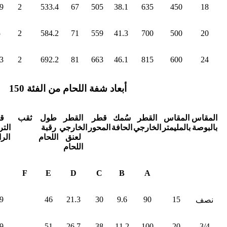
9
2
533.4
67
505
38.1
635
450
18
5
2
584.2
71
559
41.3
700
500
20
3
2
692.2
81
663
46.1
815
600
24
أبعاد شفة اللحام من الفئة 150
المقاس
المقاس
القطر
سُمك
قطر
القطر
طول
ثقب
ق
بالبوصة
بالمليمتر
الخارجي
الحافة
المحور
الخارجي
رقبة
الت
لعنق
اللحام
الرا
اللحام
F
E
D
C
B
A
9
46
21.3
30
9.6
90
15
نصف
9
51
26.7
38
11.2
100
20
3/4