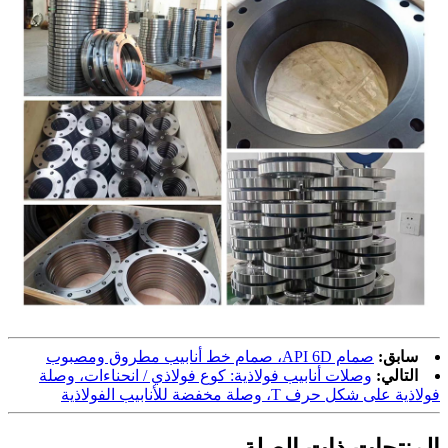
سابق:
صمام API 6D، صمام خط أنابيب مطروق ومصبوب
التالي:
وصلات أنابيب فولاذية: كوع فولاذي / انحناءات، وصلة
فولاذية على شكل حرف T، وصلة مخفضة للأنابيب الفولاذية
المنتجات ذات الصلة