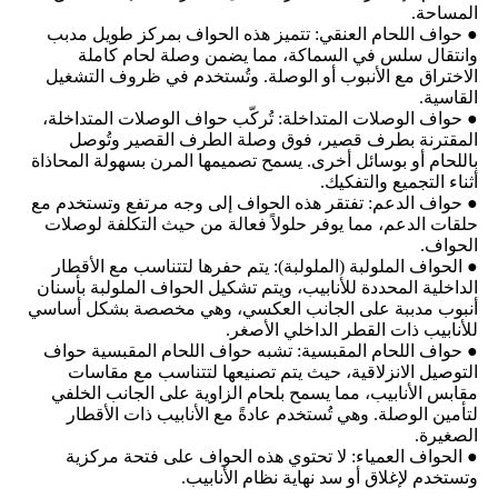
المساحة.
● حواف اللحام العنقي: تتميز هذه الحواف بمركز طويل مدبب
وانتقال سلس في السماكة، مما يضمن وصلة لحام كاملة
الاختراق مع الأنبوب أو الوصلة. وتُستخدم في ظروف التشغيل
القاسية.
● حواف الوصلات المتداخلة: تُركّب حواف الوصلات المتداخلة،
المقترنة بطرف قصير، فوق وصلة الطرف القصير وتُوصل
باللحام أو بوسائل أخرى. يسمح تصميمها المرن بسهولة المحاذاة
أثناء التجميع والتفكيك.
● حواف الدعم: تفتقر هذه الحواف إلى وجه مرتفع وتستخدم مع
حلقات الدعم، مما يوفر حلولاً فعالة من حيث التكلفة لوصلات
الحواف.
● الحواف الملولبة (الملولبة): يتم حفرها لتتناسب مع الأقطار
الداخلية المحددة للأنابيب، ويتم تشكيل الحواف الملولبة بأسنان
أنبوب مدببة على الجانب العكسي، وهي مخصصة بشكل أساسي
للأنابيب ذات القطر الداخلي الأصغر.
● حواف اللحام المقبسية: تشبه حواف اللحام المقبسية حواف
التوصيل الانزلاقية، حيث يتم تصنيعها لتتناسب مع مقاسات
مقابس الأنابيب، مما يسمح بلحام الزاوية على الجانب الخلفي
لتأمين الوصلة. وهي تُستخدم عادةً مع الأنابيب ذات الأقطار
الصغيرة.
● الحواف العمياء: لا تحتوي هذه الحواف على فتحة مركزية
وتستخدم لإغلاق أو سد نهاية نظام الأنابيب.