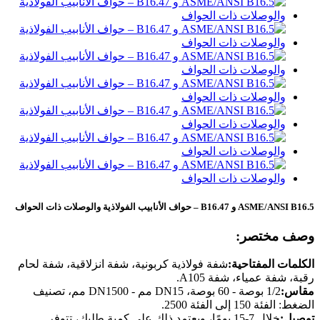
ASME/ANSI B16.5 و B16.47 – حواف الأنابيب الفولاذية والوصلات ذات الحواف
وصف مختصر:
الكلمات المفتاحية:
شفة فولاذية كربونية، شفة انزلاقية، شفة لحام
رقبة، شفة عمياء، شفة A105.
مقاس:
1/2 بوصة - 60 بوصة، DN15 مم - DN1500 مم، تصنيف
الضغط: الفئة 150 إلى الفئة 2500.
توصيل:
خلال 7-15 يومًا، ويعتمد ذلك على كمية طلبك، تتوفر