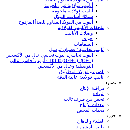
أنابيب فولاذية غير ملحومة
أنابيب فولاذية ملحومة
سبائك أساسها النيكل
أنبوب من الفولاذ المقاوم للصدأ المزدوج
ملحقات الأنابيب الفولاذية
وصلات الأنابيب
حواف
الصمامات
أنابيب نحاسية / قضبان توصيل
أنبوب نحاسي، أنبوب نحاسي خالٍ من الأكسجين
(OFC)، C10100 (OFHC) أنبوب نحاسي عالي
التوصيلية وخالٍ من الأكسجين
الصب والفولاذ المطروق
أنابيب فولاذية عالية الدقة
تصنيع
مراقبة الإنتاج
شهادة
فحص من طرف ثالث
معدات الإنتاج
معدات الفحص
خدمة
الطلاء والدهان
طلب المشروع