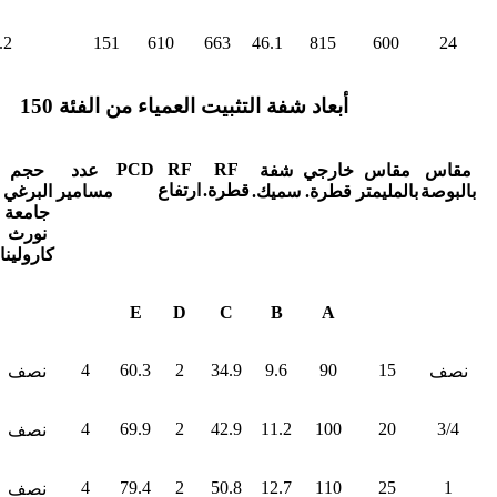
.2
151
610
663
46.1
815
600
24
أبعاد شفة التثبيت العمياء من الفئة 150
PCD
RF
RF
مقاس
مقاس
خارجي
شفة
عدد
حجم
قطرة.
ارتفاع
بالبوصة
بالمليمتر
قطرة.
سميك.
مسامير
البرغي
جامعة
نورث
كارولينا
E
D
C
B
A
4
60.3
2
34.9
9.6
90
15
نصف
نصف
4
69.9
2
42.9
11.2
100
20
3/4
نصف
4
79.4
2
50.8
12.7
110
25
1
نصف