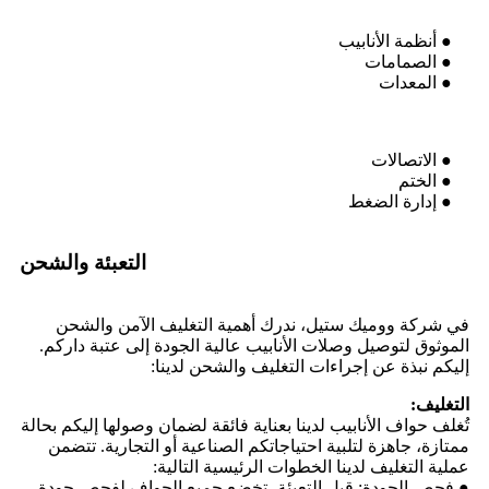
● أنظمة الأنابيب
● الصمامات
● المعدات
● الاتصالات
● الختم
● إدارة الضغط
التعبئة والشحن
في شركة ووميك ستيل، ندرك أهمية التغليف الآمن والشحن
الموثوق لتوصيل وصلات الأنابيب عالية الجودة إلى عتبة داركم.
إليكم نبذة عن إجراءات التغليف والشحن لدينا:
التغليف:
تُغلف حواف الأنابيب لدينا بعناية فائقة لضمان وصولها إليكم بحالة
ممتازة، جاهزة لتلبية احتياجاتكم الصناعية أو التجارية. تتضمن
عملية التغليف لدينا الخطوات الرئيسية التالية:
● فحص الجودة: قبل التعبئة، تخضع جميع الحواف لفحص جودة