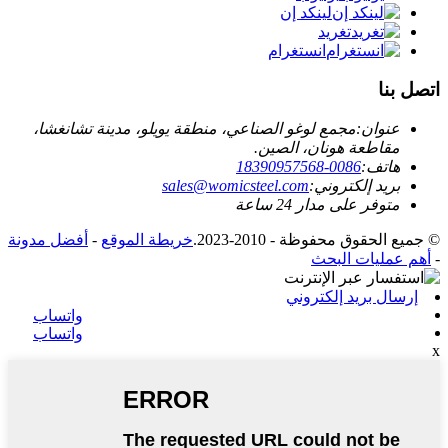
لينكد إن
تغريد
انستغرام
اتصل بنا
عنوان:
مجمع لوغو الصناعي، منطقة يويلو، مدينة تشانغشا،
مقاطعة هونان، الصين.
هاتف:
0086-18390957568
بريد إلكتروني:
sales@womicsteel.com
متوفر على مدار 24 ساعة
© جميع الحقوق محفوظة - 2010-2023.
خريطة الموقع
-
أفضل مدونة
-
أهم عمليات البحث
إرسال بريد إلكتروني
واتساب
واتساب
x